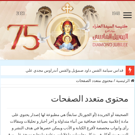
قداس سيامة القس داود صمؤيل والقس أندراوس مجدي علي كنيسة ال
الرئيسية
/
محتوى متعدد الصفحات
محتوى متعدد الصفحات
الصحيفة أو الجريدة (أو الجورنال سابقاً) هي مطبوعة لها إصدار يحتوي على
مادة إعلامية بصياغة صحافية من أنباء متداولة و آخر أخبار و تحليلات ومقالات
رأى وابواب مخصصة لأفرع الكتابة و الأدب ويمكن حصرها في هدف النشر و
التوزيع بث أفكار في شكل معلومات وإعلانات، وعادة ما تطبع نسخة علي ورق