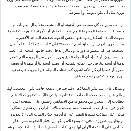
زهيد الثمن. يمكن أن تكون الصحيفة صحيفة عامة أو متخصصة، وقد تصدر
دورية مثل أن تكون يومياً أو أسبوعياً.
من أهم مميزات كل صحيفة هى العنونة أو المانشيت مثلا يقال معنونات أو
مانشيتات الصحافة المصرية اليوم عنونت الأخبار أو الأهرام القاهرية كذا بينما
عنونت البيان السكندرية وتابعتها بنفس العنونة صحيفة الشاهد الأقصرية
وهكذا جرى العرف أن يطلق اسم “صحيفة” على “الجريدة”، إلا أنه علمياً فإن
الصحيفة هي كل مطبوعة دورية، وبالتالي يدخل تحت خانتها المجلة التي يعمل
بها “صحفيون” أيضاً، إلا أن المجلة تتميز بدورية أطول من الجريدة التي تصدر
يومياً أو أسبوعياً، في حين يمكن للمجلة أن تصدر أسبوعياً أو شهرياً أو نصف
شهرياً أو فصليا أي كل ثلاثة أشهر، كما تختلف المجلة عن الجريدة في نوعية
الورق ووجود غلاف وقطع مختلف.
وبشكل عام ، يتم نشر المقالات الافتتاحية في صفحة خاصة تكون مخصصة لها،
يطلق عليها اسم صفحة المقالات الافتتاحية، والتي غالبًا ما تحتوي كذلك على
خطابات إلى المحرر من مجموعة من الجماهير، ويطلق على الصفحة التي
تكون في مقابل هذه الصفحة اسم صفحة مقالات الرأي وهي تحتوي بشكل
متكرر على مقالات قصيرة للتعبير عن الرأي من خلال الكتاب الذين لا يكونون
مرتبطين بالضرورة بالجريدة. ومع ذلك، يمكن أن تختار الصحيفة نشر مقال
افتتاحي على الصفحة الأولى لها. وفي أغلب الصحف الصادرة باللغة الإنجليزية،