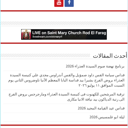
أحدث المقالات
برنامج نهضة صوم السيدة العذراء 2026
قداس سيامة القس داود صمؤيل والقس أندراوس مجدي علي كنيسة السيدة
العذراء بروض الفرج بشبرا بيد قداسة البابا المعظم الأنبا تاوضروس الثاني يوم
السبت الموافق ١١ يوليو ٢٠٢٦
ترقبة المرشحين للكهنوت فى كنيسة السيدة العذراء ومارجرجس بروض الفرج
الى رتبة الدياكون بيد نيافة الانبا مكارى
قداس عيد القيامة المجيد 2026
ليلة ابو غلمسيس 2026