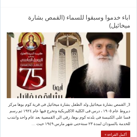
اباء خدموا وسبقوا للسماء (القمص بشارة
ميخائيل)
3_ القمص بشارة ميخائيل ولد الطفل بشارة ميخائيل فى قرية كوم بوها مركز
ديروط عام ١٩٠٥ ، درس فى الكلية الاكليريكية وتخرج فيها عام ١٩٢٤ ثم رسم
قسا على الكنيسة فى بلدته كوم بوها، رقى الى القمصية بعد عام واحد وانتدب
للخدمة بالسودان لمدة ٢٣ سنةحتى شهر مارس ١٩٤٩ حيث …
أكمل القراءة »