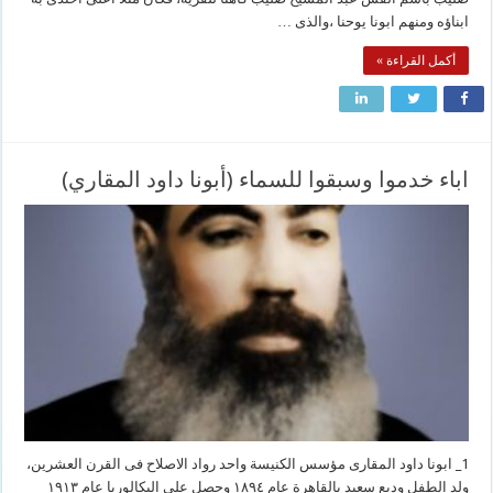
ابناؤه ومنهم ابونا يوحنا ،والذى …
أكمل القراءة »
اباء خدموا وسبقوا للسماء (أبونا داود المقاري)
1_ ابونا داود المقارى مؤسس الكنيسة واحد رواد الاصلاح فى القرن العشرين،
ولد الطفل وديع سعيد بالقاهرة عام ١٨٩٤ وحصل على البكالوريا عام ١٩١٣