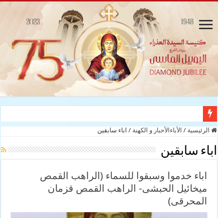
قداس سيامة القس داود صمؤيل والقس أندراوس مجدي علي كنيسة السيدة العذراء
الرئيسية
/
الأباءالأحبار و الكهنة
/
اباء سابقين
اباء سابقين
اباء خدموا وسبقوا للسماء (الراهب القمص
ميخائيل الحبشى- الراهب القمص قزمان
المحرقى)