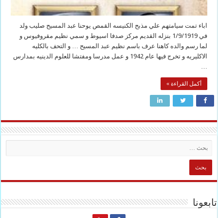
اباء تمت سيامتهم علي مذبح الكنيسه القمص يوحنا عبد المسيح صليب ولد
في 1/9/1919 بنزله القديم مركز صدفا اسيوط و سمي نظيم مقروفيوس و
لما رسم والده كاهنا عرف باسم نظيم عبد المسيح … و التحف بالكليه
الاكليريه و تخرج فيها عام 1942 و عمل مدرسا ومفتشا للعلوم الدينيه بمدارس
…
أكمل القراءة »
تابعونا