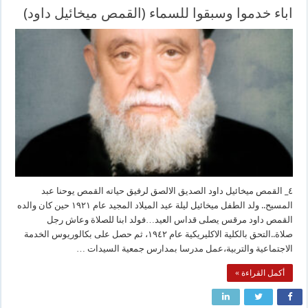
اباء خدموا وسبقوا للسماء (القمص ميخائيل داود)
٤_ القمص ميخائيل داود الصديق الالصق لرفيق حياته القمص يوحنا عبد
المسيح.. ولد الطفل ميخائيل ليلة عيد الميلاد المجيد عام ١٩٢١ حين كان والده
القمص داود مرقس يصلى قداس العيد…فولد ابنا للصلاة وعاش رجل
صلاة..التحق بالكلية الاكليريكية عام ١٩٤٢، ثم حصل على بكالوريوس الخدمة
الاجتماعية والتربية،عمل مدرسا بمدارس جمعية السيدات …
أكمل القراءة »