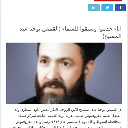
اباء خدموا وسبقوا للسماء (القمص يوحنا عبد
المسيح)
٢_ القمص يوحنا عبد المسيح الابن الروحى البكر للقس داود المقارى ولد
الطفل نظيم مقروفيوس صليب بقرية نزلة القديم التابعة لمركز صدفا
بمحافظة اسيوط وذلك يوم ١ سبتمبر عام ١٩١٩..رسم والده مقروفيوص
صليب باسم القس عبد المسيح صليب كاهنا للقرية، فكان مثلا اعلى احتذى به