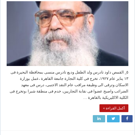
٥_ القمص داود تادرس ولد الطفل وديع تادرس منسى بمحافظة البحيرة فى
١٣ يناير عام ١٩٢٧، تخرج فى كلية التجارة جامعة القاهرة ،عمل بوزارة
الاسكان وترقى الى وظيفة مراقب عام النقد الاجنبى، درس فى معهد
الضرائب واصبح عضوا فى نقابة التجاريين، خدم فى منطقة شبرا ،وتخرج فى
الكلية الاكليريكية بالقاهرة …
أكمل القراءة »