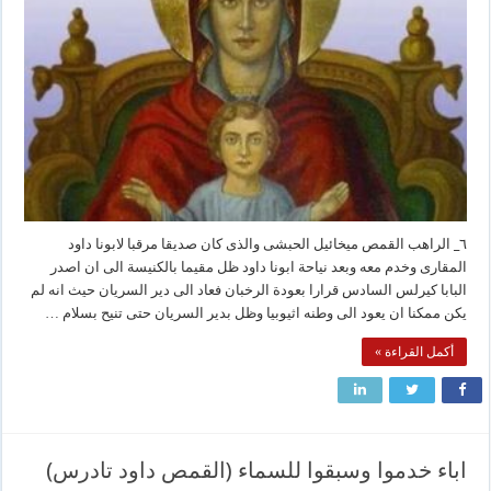
٦_ الراهب القمص ميخائيل الحبشى والذى كان صديقا مرقبا لابونا داود
المقارى وخدم معه وبعد نياحة ابونا داود ظل مقيما بالكنيسة الى ان اصدر
البابا كيرلس السادس قرارا بعودة الرخبان فعاد الى دير السريان حيث انه لم
يكن ممكنا ان يعود الى وطنه اثيوبيا وظل بدير السريان حتى تنيح بسلام …
أكمل القراءة »
اباء خدموا وسبقوا للسماء (القمص داود تادرس)