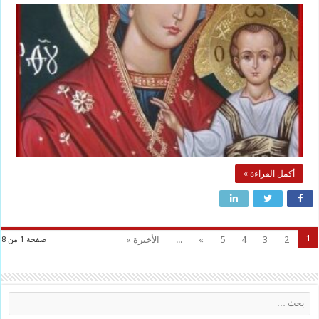
أكمل القراءة »
1
2
3
4
5
»
...
الأخيرة »
صفحة 1 من 8