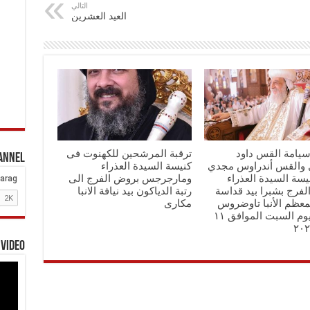
التالي
العيد العشرين
يامة القس داود
ترقبة المرشحين للكهنوت فى
hannel
والقس أندراوس مجدي
كنيسة السيدة العذراء
سة السيدة العذراء
ومارجرجس بروض الفرج الى
فرج بشبرا بيد قداسة
رتبة الدياكون بيد نيافة الانبا
المعظم الأنبا تاوضروس
مكارى
الثاني يوم السبت الموافق ١١
 Video