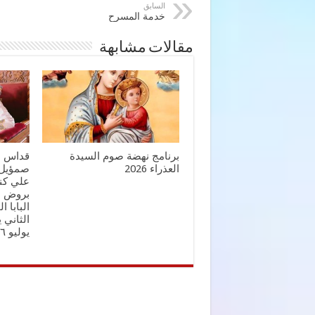
السابق
خدمة المسرح
مقالات مشابهة
برنامج نهضة صوم السيدة
قداس س
العذراء 2026
صمؤيل 
علي كني
بروض ال
البابا 
يوليو ٢٠٢٦