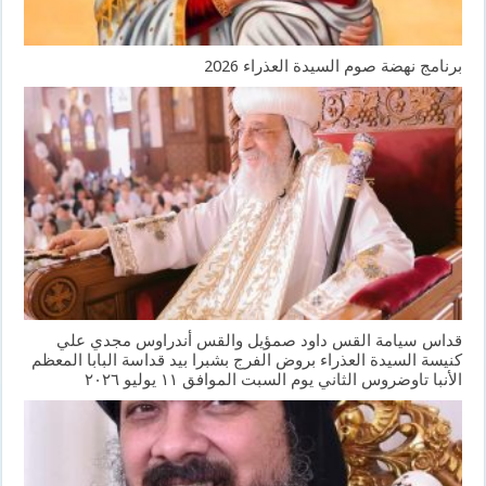
برنامج نهضة صوم السيدة العذراء 2026
قداس سيامة القس داود صمؤيل والقس أندراوس مجدي علي
كنيسة السيدة العذراء بروض الفرج بشبرا بيد قداسة البابا المعظم
الأنبا تاوضروس الثاني يوم السبت الموافق ١١ يوليو ٢٠٢٦