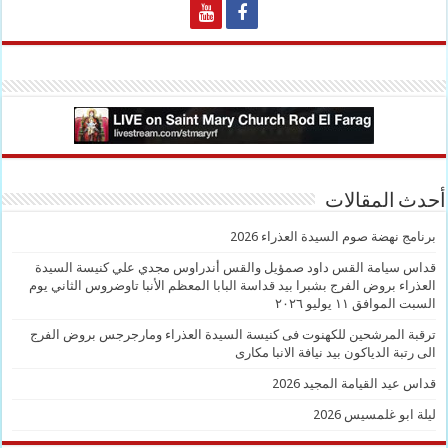
أحدث المقالات
برنامج نهضة صوم السيدة العذراء 2026
قداس سيامة القس داود صمؤيل والقس أندراوس مجدي علي كنيسة السيدة
العذراء بروض الفرج بشبرا بيد قداسة البابا المعظم الأنبا تاوضروس الثاني يوم
السبت الموافق ١١ يوليو ٢٠٢٦
ترقبة المرشحين للكهنوت فى كنيسة السيدة العذراء ومارجرجس بروض الفرج
الى رتبة الدياكون بيد نيافة الانبا مكارى
قداس عيد القيامة المجيد 2026
ليلة ابو غلمسيس 2026