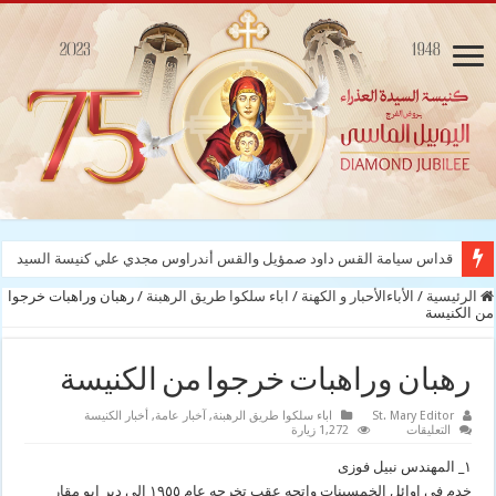
قداس سيامة القس داود صمؤيل والقس أندراوس مجدي علي كنيسة السيدة العذراء
الرئيسية
/
الأباءالأحبار و الكهنة
/
اباء سلكوا طريق الرهبنة
/
رهبان وراهبات خرجوا
من الكنيسة
رهبان وراهبات خرجوا من الكنيسة
St. Mary Editor
اباء سلكوا طريق الرهبنة
,
آخبار عامة
,
أخبار الكنيسة
على
التعليقات
1,272 زيارة
رهبان
وراهبات
١_ المهندس نبيل فوزى
خرجوا
من
خدم فى اوائل الخمسينات واتجه عقب تخرجه عام ١٩٥٥ الى دير ابو مقار