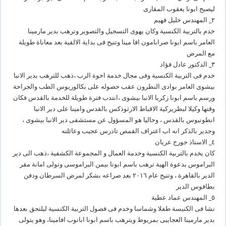
الكنيسة
ليصبح ابونا يعقوب المقارى
مغلقة
٢_ المهندس خليل فهيم
خدم بالتربية الكنسية وكان يهوى التسجيل والتصوير وترهب بدير مارمينا
العامر باسم ابونا صرابامون افا مينا وتنيح فى بداية الالفية بعد معاناة طويلة
مع المرض
٣_ الدكتور عادل فؤاد
خدم فى التربية الكنسية وفى مجال خدمة اخوة الرب ،ذهب للترهب بدير الانبا
بيشوى العامر بوادى النطرون عقب حصوله على بكالوريوس الطب والجراحة
ورسم باسم ابونا زكريا الانبا بيشوى ،انتدب فترة طويلة للخدمة بالقدس فكان
وقتها وكيلا لبطريركية الاقباط الارثوذكس بالقدس وامينا على دير الانبا
انطونيوس بالقدس ، وحاليا هو المسؤول عن مستشفى دير الانبا بيشوى ،
وجدير بالذكر انه اب اعتراف القمص تادرس عجيب وعائلته
٤_ الاستاذ جورج عريان
كان يخدم بالتربية الكنسية وخدمة العمال و المجموعة الكشفية ،ذهب الى دير
البراموس بدعوة الهية ترهب باسم ابونا بيمن البراموسى وتولى امانة مقر
الدير بالقاهرة ، وتنيح عام ٢٠١٦ بعد صراعه بشكر لمرض السرطان ودفن
بطافوس الدير
٥_ المهندس عماد عطية
نشا فى الكنيسة طفلا وشماسا وخدم فى فصول التربية الكنسية ليلتحق بعدها
بدير مارمينا العجايبى بمريوط ويترهب باسم ابونا ابانوب افامينا، وهو يتولى