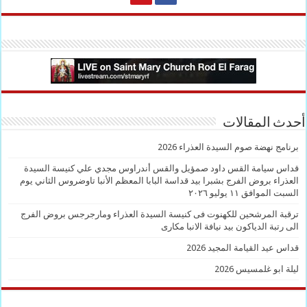
أحدث المقالات
برنامج نهضة صوم السيدة العذراء 2026
قداس سيامة القس داود صمؤيل والقس أندراوس مجدي علي كنيسة السيدة
العذراء بروض الفرج بشبرا بيد قداسة البابا المعظم الأنبا تاوضروس الثاني يوم
السبت الموافق ١١ يوليو ٢٠٢٦
ترقبة المرشحين للكهنوت فى كنيسة السيدة العذراء ومارجرجس بروض الفرج
الى رتبة الدياكون بيد نيافة الانبا مكارى
قداس عيد القيامة المجيد 2026
ليلة ابو غلمسيس 2026