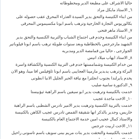
حاليا الاشراف على مطبعة الدير ومخطوطاته
٦_ الاستاذ مايكل مراد
من ابناء الكتيسة والتحق بدير السيدة العذراء المحرق عقب حصوله على
بكالوريوس التجارة الخارجية وترهب باسم ابونا مكسيموس المحرقى
٧_ الاستاذ ماهر فتحى
من ابناء الكنيسة وخدم فى اجتماع الشباب والتربية الكنسية والتحق بدير
الشهيد مارجرجس بالخطاطبة وبعد سنوات طويلة ترهب باسم ابونا فيلوباتير
الجوارجى ، حاليا من قمامصة الدير ومدبريه
٨_ الاستاذ ايهاب ميلاد انيس
من خدام الكنيسة وشمامستها خدم فى التربية الكنسية والكشافة واسرة
البركة وترهب يدبدير مارمينا العجايبى باسم ابونا ثاؤفيلس افا مينا، وهو الان
يخدم يايرلندا بجنوب انجلترا مع نيافة الحبر الجليل الانبا انطونى
٩_ الدكتورة سامية صليب
خدمت بالكنيسة وترهبت بدير ابو سيفين باسم الراهبة ثيؤبيستا
١٠_ الاخت ماجدة عجبب
خدمت بالتربية الكنسية وترهبت بدير الامير تادرس الشطبى باسم الراهبة
خاريس، وجدير بالذكر انها شقيقة القمص تادرس عجيب الكاهن بالكنيسة
والاستاذ كمال عجيب امين خدمة الاجتماع العام بالكنيسة
١١_ الاخت اربيت جرجس
خدمت بالكنيسة والتحقت بدير بنات مريم ببنى سويف باسم تاسونى راحيل