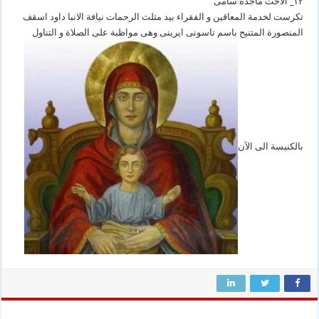
١٢_ الاخت ماجدة سامى
تكرست لخدمة المعاقين و الفقراء بيد مثلث الرحمات نيافة الانبا داود اسقف
المنصورة المتنيح باسم تاسونى ايرينى وهى مواظبة على الصلاة و التناول
بالكنيسة الى الآن