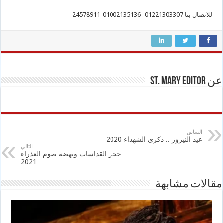
للاتصال بنا 01221303307- 01002135136-24578911
عن St. Mary Editor
السابق
عيد النيروز .. ذكري الشهداء 2020
التالي
حجز القداسات ونهضة صوم العذراء
2021
مقالات مشابهة