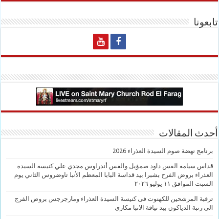
تابعونا
أحدث المقالات
برنامج نهضة صوم السيدة العذراء 2026
قداس سيامة القس داود صمؤيل والقس أندراوس مجدي علي كنيسة السيدة
العذراء بروض الفرج بشبرا بيد قداسة البابا المعظم الأنبا تاوضروس الثاني يوم
السبت الموافق ١١ يوليو ٢٠٢٦
ترقبة المرشحين للكهنوت فى كنيسة السيدة العذراء ومارجرجس بروض الفرج
الى رتبة الدياكون بيد نيافة الانبا مكارى