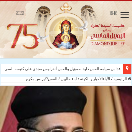
قداس سيامة القس داود صمؤيل والقس أندراوس مجدي علي كنيسة السيدة العذراء
الرئيسية
/
الأباءالأحبار و الكهنة
/
اباء حاليين
/
القس/كيرلس مكرم