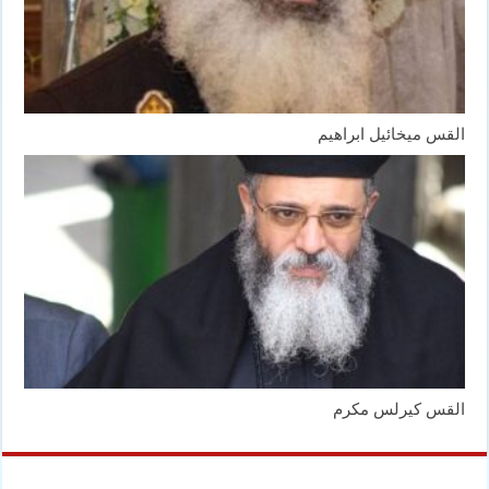
القس ميخائيل ابراهيم
القس كيرلس مكرم