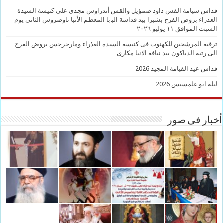
قداس سيامة القس داود صمؤيل والقس أندراوس مجدي علي كنيسة السيدة
العذراء بروض الفرج بشبرا بيد قداسة البابا المعظم الأنبا تاوضروس الثاني يوم
السبت الموافق ١١ يوليو ٢٠٢٦
ترقبة المرشحين للكهنوت فى كنيسة السيدة العذراء ومارجرجس بروض الفرج
الى رتبة الدياكون بيد نيافة الانبا مكارى
قداس عيد القيامة المجيد 2026
ليلة ابو غلمسيس 2026
أخبار فى صور