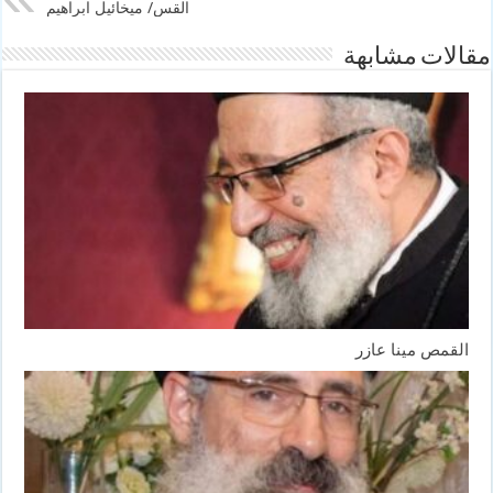
القس/ ميخائيل ابراهيم
مقالات مشابهة
القمص مينا عازر