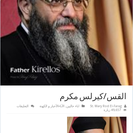
القس/كيرلس مكرم
على
St. Mary Rod El-Farag
اباء حاليين
,
الأباءالأحبار و الكهنة
التعليقات
القس/
49,657 زيارة
كيرلس
مكرم
مغلقة